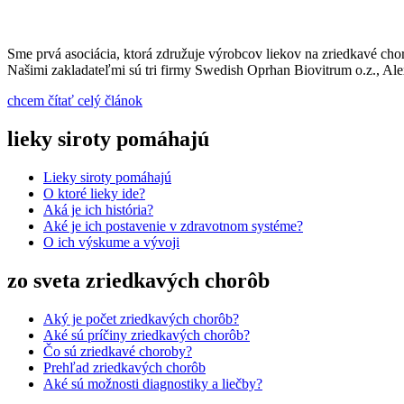
Sme prvá asociácia, ktorá združuje výrobcov liekov na zriedkavé cho
Našimi zakladateľmi sú tri firmy Swedish Oprhan Biovitrum o.z., A
chcem čítať celý článok
lieky siroty pomáhajú
Lieky siroty pomáhajú
O ktoré lieky ide?
Aká je ich história?
Aké je ich postavenie v zdravotnom systéme?
O ich výskume a vývoji
zo sveta zriedkavých chorôb
Aký je počet zriedkavých chorôb?
Aké sú príčiny zriedkavých chorôb?
Čo sú zriedkavé choroby?
Prehľad zriedkavých chorôb
Aké sú možnosti diagnostiky a liečby?