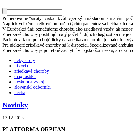
Pomenovanie "siroty" získali kvôli vysokým nákladom a malému počtu
Napriek veľkému celkovému počtu týchto pacientov sa liečba zriedka
V Európskej únii označujeme chorobu ako zriedkavú vtedy, ak nepost
Zriedkavé choroby postihujú malý počet ľudí, ich diagnostika nie je d
Pacientov, ktorí potrebujú lieky na zriedkavú chorobu je málo, ich vý
Pre niektoré zriedkavé choroby sú k dispozícii špecializované ambulan
Zriedkavé choroby je potrebné zachytiť v najskoršom veku, aby sa mo
lieky siroty
história
zriedkavé choroby
diagnostika
výskum a vývoj
slovenskí odborníci
liečba
Novinky
17.12.2013
PLATFORMA ORPHAN