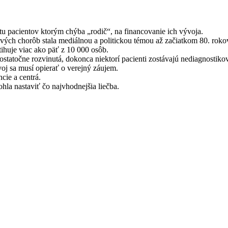
 pacientov ktorým chýba „rodič“, na financovanie ich vývoja.
vých chorôb stala mediálnou a politickou témou až začiatkom 80. rok
ihuje viac ako päť z 10 000 osôb.
ostatočne rozvinutá, dokonca niektorí pacienti zostávajú nediagnostiko
voj sa musí opierať o verejný záujem.
cie a centrá.
hla nastaviť čo najvhodnejšia liečba.