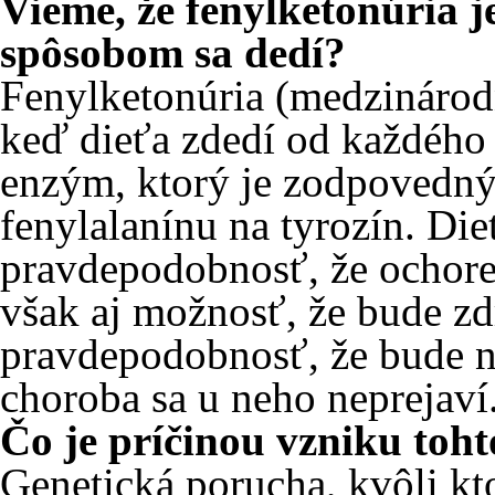
Vieme, že fenylketonúria 
spôsobom sa dedí?
Fenylketonúria (medzinárodn
keď dieťa zdedí od každého
enzým, ktorý je zodpovedn
fenylalanínu na tyrozín. Di
pravdepodobnosť, že ochor
však aj možnosť, že bude zd
pravdepodobnosť, že bude n
choroba sa u neho neprejaví
Čo je príčinou vzniku toh
Genetická porucha, kvôli kt