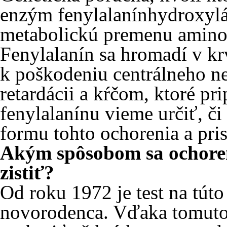
enzým fenylalanínhydroxyláz
metabolickú premenu aminok
Fenylalanín sa hromadí v krv
k poškodeniu centrálneho n
retardácii a kŕčom, ktoré pr
fenylalanínu vieme určiť, či
formu tohto ochorenia a pri
Akým spôsobom sa ochoren
zistiť?
Od roku 1972 je test na tút
novorodenca. Vďaka tomuto 