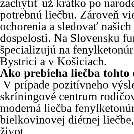
zachytiť už krátko po narode
potrebnú liečbu. Zároveň v
ochorenia a sledovať našich
dospelosti. Na Slovensku fun
špecializujú na fenylketonúr
Bystrici a v Košiciach.
Ako prebieha liečba tohto
V prípade pozitívneho výs
skríningové centrum rodičov
moderná liečba fenylketonúri
bielkovinovej diétnej liečbe
život.