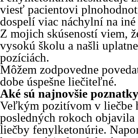
viesť pacientovi plnohodnotn
dospelí viac náchylní na iné
Z mojich skúseností viem, ž
vysokú školu a našli uplat
pozíciách.
Môžem zodpovedne povedať, 
dobe úspešne liečiteľné.
Aké sú najnovšie poznatky 
Veľkým pozitívom v liečbe h
posledných rokoch objavila
liečby fenylketonúrie. Nap