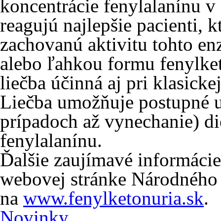
koncentrácie fenylalanínu v k
reagujú najlepšie pacienti, 
zachovanú aktivitu tohto en
alebo ľahkou formu fenylketo
liečba účinná aj pri klasicke
Liečba umožňuje postupné u
prípadoch až vynechanie) d
fenylalanínu.
Ďalšie zaujímavé informácie
webovej stránke Národného 
na
www.fenylketonuria.sk
.
Novinky