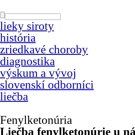
lieky siroty
história
zriedkavé choroby
diagnostika
výskum a vývoj
slovenskí odborníci
liečba
Fenylketonúria
Liečba fenylketonúrie u n