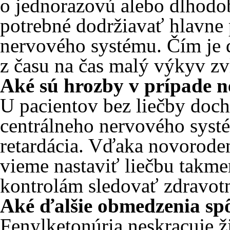
o jednorazovú alebo dlhodobú
potrebné dodržiavať hlavne 
nervového systému. Čím je di
z času na čas malý výkyv zv
Aké sú hrozby v prípade n
U pacientov bez liečby doc
centrálneho nervového syst
retardácia. Vďaka novorode
vieme nastaviť liečbu takm
kontrolám sledovať zdravotn
Aké ďalšie obmedzenia spô
Fenylketonúria neskracuje 