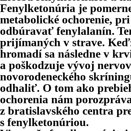
Fenylketonúria je pomerne
metabolické ochorenie, pr
odbúravať fenylalanín. Te
prijímaných v strave. Keď
hromadí sa následne v krv
a poškodzuje vývoj nervo
novorodeneckého skríningu
odhaliť. O tom ako prebieh
ochorenia nám porozpráv
z bratislavského centra pr
s fenylketonúriou.